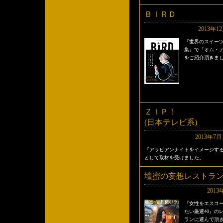
ＢＩＲＤ
2013年1
『世界のスイー
集』で「オム・
をご紹介頂きま
ＺＩＰ！
(日本テレビ系)
2013年7
『アラビアンナイトをイメージす
として取材を受けました。
壇蜜の妄想レストラ
2013
『女性をエスコ
たい厳選40』の
ランに選んで頂