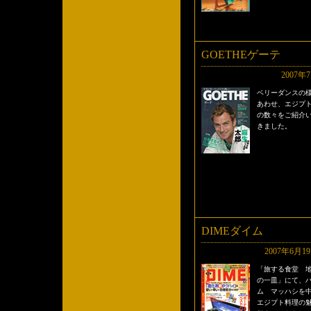
GOETHEゲーテ
2007年
ベリーダンスの
あわせ、エジプ
の数々をご紹介
きました。
DIMEダイム
2007年6月1
「旅する食堂 
の一皿」にて、
ム マッハシを
エジプト料理の