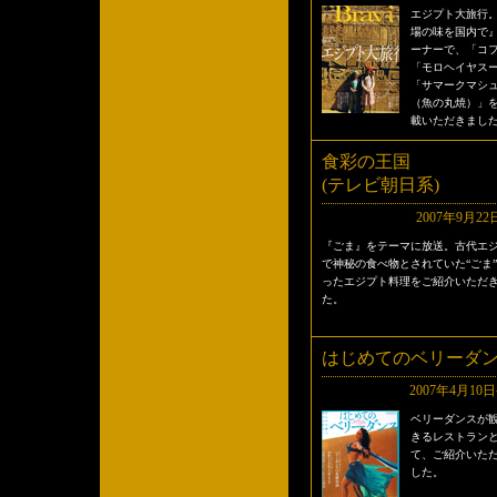
エジプト大旅行
場の味を国内で
ーナーで、「コ
「モロヘイヤス
「サマークマシ
（魚の丸焼）」
載いただきまし
食彩の王国
(テレビ朝日系)
2007年9月22
『ごま』をテーマに放送。古代エ
で神秘の食べ物とされていた“ごま
ったエジプト料理をご紹介いただ
た。
はじめてのベリーダ
2007年4月10
ベリーダンスが
きるレストラン
て、ご紹介いた
した。