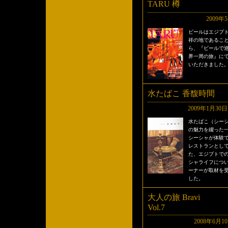
TARU 樽
2009年
ビールはエジプ
祥の地であるこ
ら、『ビールで
界一周の旅』に
いただきました
水たばこ 香馥時間
2009年1月30
水たばこ（シー
の魅力を綴った
シーシャが体験
レストランとし
た、エジプトで
シャライフにつ
ーナーが取材を
した。
大人の旅 Bravi
Vol.7
2008年6月1