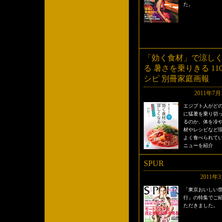
た。
「効く食材」で涼し
る 暑さを乗りきる 11
シピ 別冊家庭画報
2011年7月
エジプト人がど
に猛暑を乗り切
るのか、体を冷
材やレシピなど
よく食べられて
ニューを紹介
SPUR
2011年
「東京おいしい
行」の特集でご
ただきました。