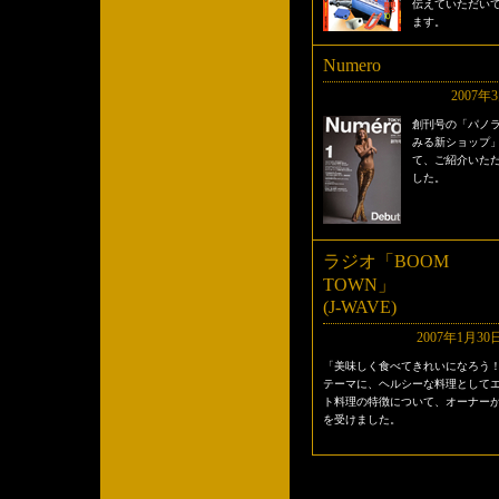
伝えていただい
ます。
Numero
2007年
創刊号の「パノ
みる新ショップ
て、ご紹介いた
した。
ラジオ「BOOM
TOWN」
(J-WAVE)
2007年1月30
「美味しく食べてきれいになろう
テーマに、ヘルシーな料理として
ト料理の特徴について、オーナー
を受けました。