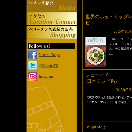
世界のホットサラダ
ピ
2015年11
「ホムモス」「
フィル」「フル
ス」をご紹介頂
た。
Nefertiti Tokyo
@NefertitiTK
シューイチ
Instagram
(日本テレビ系)
2015年7
『東京で味わえる世界の料理ツア
「ハマム・マハッシ」をご紹介。
re-quest/QJ