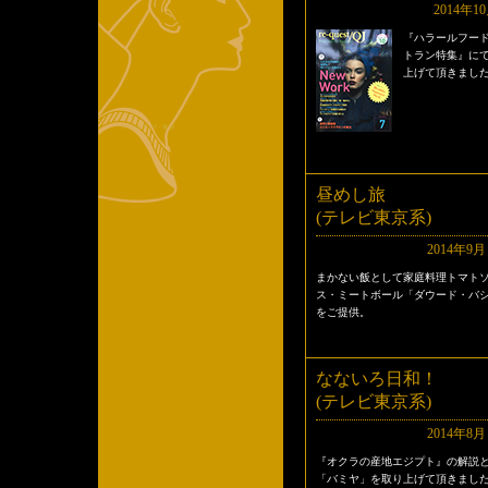
2014年1
『ハラールフー
トラン特集』に
上げて頂きまし
昼めし旅
(テレビ東京系)
2014年9
まかない飯として家庭料理トマト
ス・ミートボール「ダウード・バ
をご提供。
なないろ日和！
(テレビ東京系)
2014年8
『オクラの産地エジプト』の解説
「バミヤ」を取り上げて頂きまし