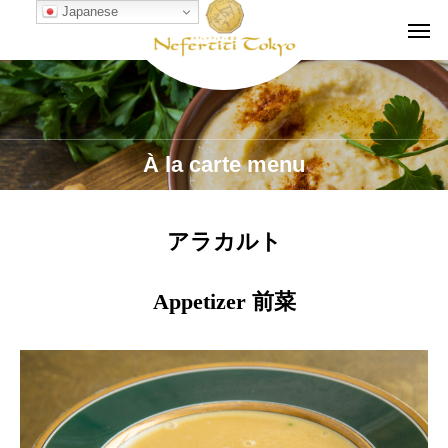
Japanese
À la carte menu
アラカルト
Appetizer 前菜